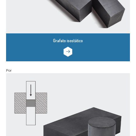
Grafato isostático
Por