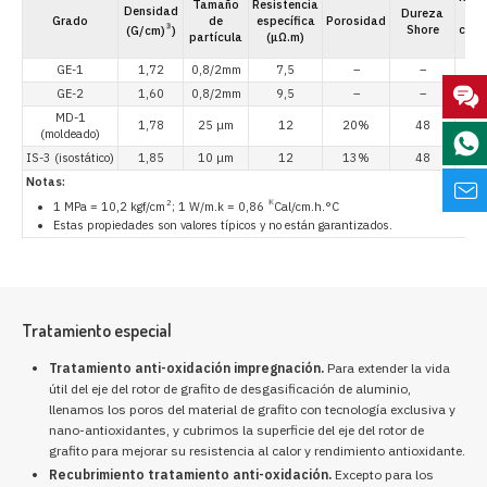
Tamaño
Resistencia
Densidad
Dureza
a
Grado
de
específica
Porosidad
3
Shore
comp
(G/cm)
)
partícula
(μΩ.m)
(
GE-1
1,72
0,8/2mm
7,5
–
–
GE-2
1,60
0,8/2mm
9,5
–
–
MD-1
1,78
25 μm
12
20%
48
(moldeado)
IS-3 (isostático)
1,85
10 μm
12
13%
48
Notas:
2
K
1 MPa = 10,2 kgf/cm
; 1 W/m.k = 0,86
Cal/cm.h.°C
Estas propiedades son valores típicos y no están garantizados.
Tratamiento especial
Tratamiento anti-oxidación impregnación.
Para extender la vida
útil del eje del rotor de grafito de desgasificación de aluminio,
llenamos los poros del material de grafito con tecnología exclusiva y
nano-antioxidantes, y cubrimos la superficie del eje del rotor de
grafito para mejorar su resistencia al calor y rendimiento antioxidante.
Recubrimiento tratamiento anti-oxidación.
Excepto para los