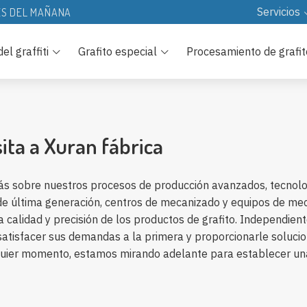
Servicios
ES DEL MAÑANA
Recursos Des
el graffiti
Grafito especial
Procesamiento de grafit
Tecnología
Preguntas fre
ita a Xuran fábrica
ás sobre nuestros procesos de producción avanzados, tecnolog
de última generación, centros de mecanizado y equipos de mec
la calidad y precisión de los productos de grafito. Independi
isfacer sus demandas a la primera y proporcionarle solucione
quier momento, estamos mirando adelante para establecer una