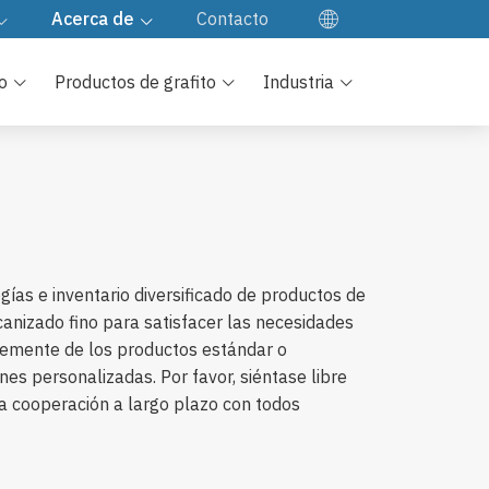
Acerca de
Contacto
EN
cargar
Nuestra Compañía
o
Productos de grafito
Industria
FR
Visita a la fábrica
DE
JA
cuentes
Control de calidad
KO
Nuestra cultura
ías e inventario diversificado de productos de
anizado fino para satisfacer las necesidades
entemente de los productos estándar o
s personalizadas. Por favor, siéntase libre
 cooperación a largo plazo con todos