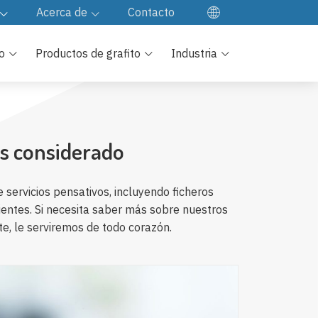
Acerca de
Contacto
EN
cargar
Nuestra Compañía
o
Productos de grafito
Industria
FR
Visita a la fábrica
DE
JA
cuentes
Control de calidad
KO
Nuestra cultura
ás considerado
servicios pensativos, incluyendo ficheros
clientes. Si necesita saber más sobre nuestros
e, le serviremos de todo corazón.