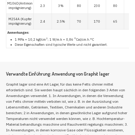
M106D(Antimon
2.3
3%
80
230
80
imprägnierung)
M254A (Kupfer
2.4
2.5%
70
170
65
imprägnierung)
Anmerkungen:
2
K
1 MPa = 10,2 kgf/cm
; 1 W/m.k = 0,86
Cal/cm.h.°C
Diese Eigenschaften sind typische Werte und nicht garantiert.
Verwandte Einführung: Anwendung von Graphit lager
Graphit lager sind eine Art Lager, für das keine Fetts chmier mittel
erforderlich sind. Sie werden haupt sächlich in den folgenden 3 Arten von
Anwendungen verwendet. 1. In Anwendungen, in denen die Verwendung
von Fetts chmier mitteln verboten ist, wie z. B. in der Ausrüstung von
Lebensmitteln, Getränken, Textilien, Chemikalien und anderen Industrie
bereichen; 2 in Anwendungen, in denen gewöhnliche Lager aufgrund hoher
Temperaturen nicht verwendet werden können, wie z. B. Hochtemperatur-
Material behandlungs maschine und Rauchventil regelungs maschinen; 3.
In Anwendungen, in denen korrosive Gase oder Flüssigkeiten existieren,