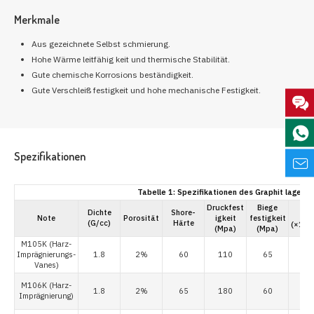
Merkmale
Aus gezeichnete Selbst schmierung.
Hohe Wärme leitfähig keit und thermische Stabilität.
Gute chemische Korrosions beständigkeit.
Gute Verschleiß festigkeit und hohe mechanische Festigkeit.
Spezifikationen
Tabelle 1: Spezifikationen des Graphit lagers
Druckfest
Biege
C
Dichte
Shore-
Note
Porosität
igkeit
festigkeit
(G/cc)
Härte
-
(×10
(Mpa)
(Mpa)
M105K (Harz-
Imprägnierungs-
1.8
2%
60
110
65
Vanes)
M106K (Harz-
1.8
2%
65
180
60
Imprägnierung)