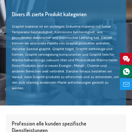
Divers ifi zierte Produkt kategorien
Graphit material ist ein wichtiges Industrie material mit hoher
Temperatur beständigkeit, Korrosions beständigkeit, aus
gezeichneter elektrischer und thermischer Leitfähig keit. Derzeit
können wir eine breite Palette von Graphit produkten anbieten,
darunter Spezial graphit, Graphit tiegel, Graphit werkzeuge und-
formen, Graphit versiegelung komponenten und Graphit teile für
Wärme behandlungs vakuum öfen und Photovoltaik-Wärme felder.
Diese Produkte sind in neuen Energie-, Metall-, Chemie-und
anderen Bereichen weit verbreitet. Darüber hinaus bestehen wir
darauf, neue Graphit produkte zu erforschen und zu entwickeln, um
den sich ständig ändernden Markt anforderungen gerecht zu
werden.
Profession elle kunden spezifische
Dienstleistungen