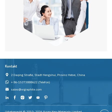
Kontakt
2 Daqing Straße, Stadt Hengshui, Provinz Hebei, China
+ 86-15373888622
(Telefon)
sales@xrgraphite.com
Urheberrecht © 2010-
2026
Xuran New Materials Limited