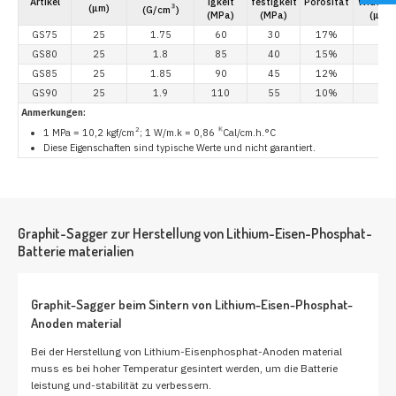
Artikel
igkeit
festigkeit
Porosität
Widerst
(μm)
3
(G/cm
)
(MPa)
(MPa)
(μΩ.m
GS75
25
1.75
60
30
17%
15
GS80
25
1.8
85
40
15%
15
GS85
25
1.85
90
45
12%
15
GS90
25
1.9
110
55
10%
15
Anmerkungen:
2
K
1 MPa = 10,2 kgf/cm
; 1 W/m.k = 0,86
Cal/cm.h.°C
Diese Eigenschaften sind typische Werte und nicht garantiert.
Graphit-Sagger zur Herstellung von Lithium-Eisen-Phosphat-
Batterie materialien
Graphit-Sagger beim Sintern von Lithium-Eisen-Phosphat-
Anoden material
Bei der Herstellung von Lithium-Eisenphosphat-Anoden material
muss es bei hoher Temperatur gesintert werden, um die Batterie
leistung und-stabilität zu verbessern.