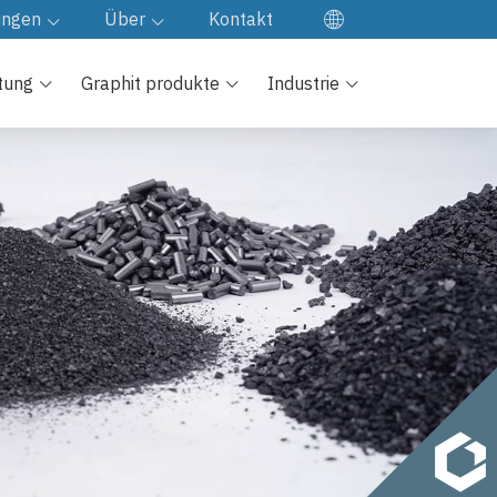
ungen
Über
Kontakt
EN
den von
Unsere Firma
tung
Graphit produkte
Industrie
ES
Fabrik besuch
FR
e
JA
Qualitäts kontrolle
KO
Unsere Kultur