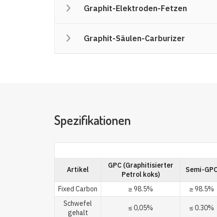
Graphit-Elektroden-Fetzen
Graphit-Säulen-Carburizer
Spezifikationen
GPC (Graphitisierter
Artikel
Semi-GP
Petrol koks)
Fixed Carbon
≥ 98.5%
≥ 98.5%
Schwefel
≤ 0,05%
≤ 0.30%
gehalt