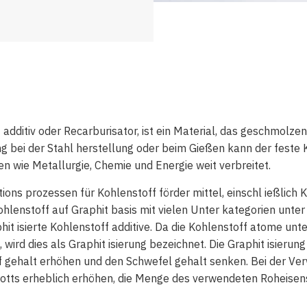
 additiv oder Recarburisator, ist ein Material, das geschmolz
g bei der Stahl herstellung oder beim Gießen kann der feste 
en wie Metallurgie, Chemie und Energie weit verbreitet.
ions prozessen für Kohlenstoff förder mittel, einschl ießlich 
ohlenstoff auf Graphit basis mit vielen Unter kategorien unte
hit isierte Kohlenstoff additive. Da die Kohlenstoff atome un
, wird dies als Graphit isierung bezeichnet. Die Graphit isier
off gehalt erhöhen und den Schwefel gehalt senken. Bei der 
otts erheblich erhöhen, die Menge des verwendeten Roheisens