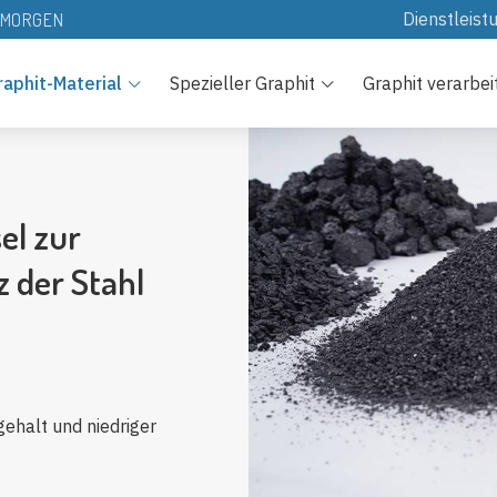
Dienstleist
N MORGEN
Herunter la
raphit-Material
Spezieller Graphit
Graphit verarbei
Ressourcen
Technologi
FAQs
el zur
z der Stahl
gehalt und niedriger