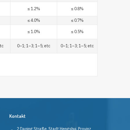
≤ 1.2%
≤ 0.8%
≤ 4.0%
≤ 0.7%
≤ 1.0%
≤ 0.5%
tc
0–1; 1–3; 1–5; etc
0–1; 1–3; 1–5; etc
Kontakt
2 Daqing Straße, Stadt Hengshui, Provinz