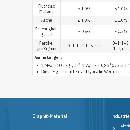
Flüchtige
≤ 1.0%
≤ 1.0%
Materie
Asche
≤ 1.0%
≤ 1.0%
Feuchtigkeit
≤ 0.5%
≤ 0.5%
gehalt
Partikel
0–1; 1–3;
0–1; 1–3; 1–5; etc.
größe/mm
1–5; etc
Anmerkungen:
2
K
1 MPa = 10,2 kgf/cm
; 1 W/m.k = 0,86
Cal/cm.h.
Diese Eigenschaften sind typische Werte und nich
Graphit-Material
Industrie
Elektr