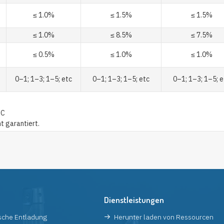
≤ 1.0%
≤ 1.5%
≤ 1.5%
≤ 1.0%
≤ 8.5%
≤ 7.5%
≤ 0.5%
≤ 1.0%
≤ 1.0%
0–1; 1–3; 1–5; etc
0–1; 1–3; 1–5; etc
0–1; 1–3; 1–5; e
°C
t garantiert.
Dienstleistungen
ische Entladung
Herunter laden von Ressourcen