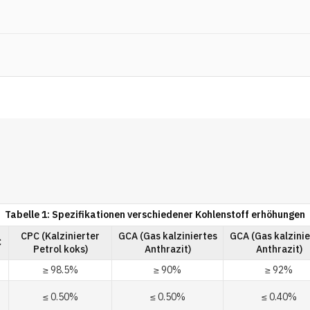
Tabelle 1: Spezifikationen verschiedener Kohlenstoff erhöhungen
CPC (Kalzinierter
GCA (Gas kalziniertes
GCA (Gas kalzinie
C
Petrol koks)
Anthrazit)
Anthrazit)
≥ 98.5%
≥ 90%
≥ 92%
≤ 0.50%
≤ 0.50%
≤ 0.40%