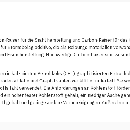
-Raiser für die Stahl herstellung und Carbon-Raiser für das G
. für Bremsbelag additive, die als Reibungs materialien verwe
und Eisen herstellung. Hochwertige Carbon-Raiser sind wesentli
 in kalzinierten Petrol koks (CPC), graphit isierten Petrol kok
kt roden abfälle und Graphit säulen ver klüfter unterteilt. S
fs tahl verwendet. Die Anforderungen an Kohlenstoff förder g
in hoher fester Kohlenstoff gehalt, ein niedriger Asche gehalt
kstoff gehalt und geringe andere Verunreinigungen. Außerdem 