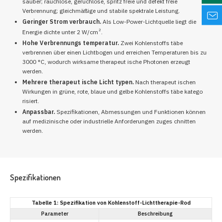
sauber; rauchlose, geruchlose, spritz freie und defekt freie
Verbrennung; gleichmäßige und stabile spektrale Leistung.
Geringer Strom verbrauch.
Als Low-Power-Lichtquelle liegt die
2
Energie dichte unter 2 W/cm
.
Hohe Verbrennungs temperatur.
Zwei Kohlenstoffs täbe
verbrennen über einen Lichtbogen und erreichen Temperaturen bis zu
3000 °C, wodurch wirksame therapeut ische Photonen erzeugt
werden.
Mehrere therapeut ische Licht typen.
Nach therapeut ischen
Wirkungen in grüne, rote, blaue und gelbe Kohlenstoffs täbe katego
risiert.
Anpassbar.
Spezifikationen, Abmessungen und Funktionen können
auf medizinische oder industrielle Anforderungen zuges chnitten
werden.
Spezifikationen
Tabelle 1: Spezifikation von Kohlenstoff-Lichttherapie-Rod
Parameter
Beschreibung