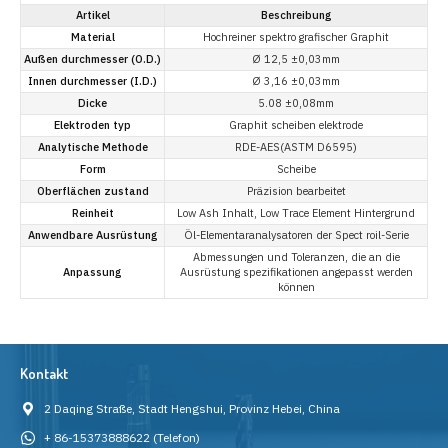
Artikel
Beschreibung
Material
Hochreiner spektro grafischer Graphit
Außen durchmesser (O.D.)
Ø 12,5 ±0,03mm
Innen durchmesser (I.D.)
Ø 3,16 ±0,03mm
Dicke
5.08 ±0,08mm
Elektroden typ
Graphit scheiben elektrode
Analytische Methode
RDE-AES(ASTM D6595)
Form
Scheibe
Oberflächen zustand
Präzision bearbeitet
Reinheit
Low Ash Inhalt, Low Trace Element Hintergrund
Anwendbare Ausrüstung
Öl-Elementaranalysatoren der Spect roil-Serie
Abmessungen und Toleranzen, die an die
Anpassung
Ausrüstung spezifikationen angepasst werden
können
Kontakt
2 Daqing Straße, Stadt Hengshui, Provinz Hebei, China
+ 86-15373888622
(Telefon)