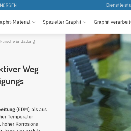
Dienstleist
N MORGEN
Herunter la
aphit-Material
Spezieller Graphit
Graphit verarbei
Ressourcen
Technologi
lektrische Entladung
FAQs
ektiver Weg
tigungs
beitung
(EDM), als aus
hoher Temperatur
t, hoher Korrosions