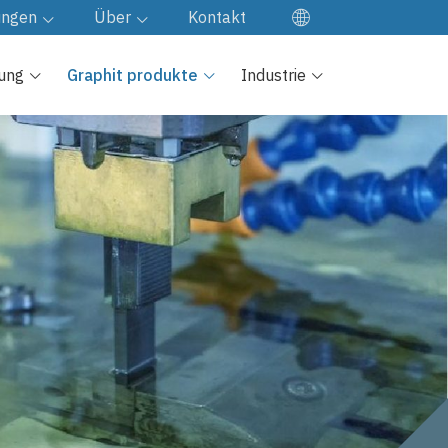
ungen
Über
Kontakt
EN
den von
Unsere Firma
tung
Graphit produkte
Industrie
ES
Fabrik besuch
FR
e
JA
Qualitäts kontrolle
KO
Unsere Kultur