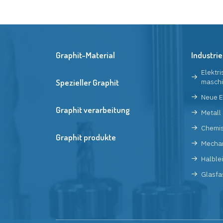
Graphit-Material
Industrie
Elektr
Spezieller Graphit
maschi
Neue E
Graphit verarbeitung
Metall
Chemi
Graphit produkte
Mecha
Halblei
Glasfa