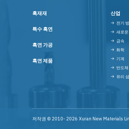
흑재재
산업
전기 
특수 흑연
새로운
금속
흑연 가공
화학
기계
흑연 제품
반도체
유리 
저작권 © 2010-
2026
Xuran New Materials Li