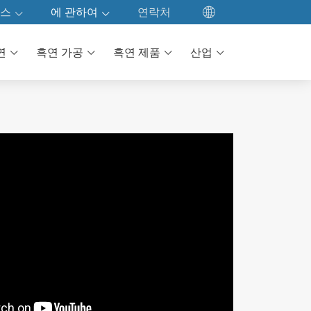
스
에 관하여
연락처
EN
로드
우리의 회사
연
흑연 가공
흑연 제품
산업
ES
공장 방문
FR
DE
품질 관리
JA
우리의 문화