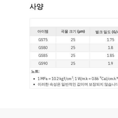
사양
아이템
곡물 크기 (μm)
벌크 밀도
(G
GS75
25
1.75
GS80
25
1.8
GS85
25
1.85
GS90
25
1.9
노트:
2
K
1 MPa = 10.2 kgf/cm
; 1 W/m.k = 0.86
Cal/cm.h.
이러한 속성은 일반적인 값이며 보장되지 않습니다