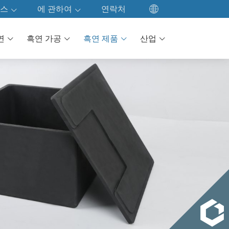
스
에 관하여
연락처
EN
로드
우리의 회사
연
흑연 가공
흑연 제품
산업
ES
공장 방문
FR
DE
품질 관리
JA
우리의 문화