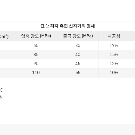
표 1: 격자 흑연 십자가의 명세
3
압축 강도 (MPa)
굴곡 강도 (MPa)
다공성
/cm
)
60
30
17%
85
40
15%
90
45
12%
110
55
10%
°C
.