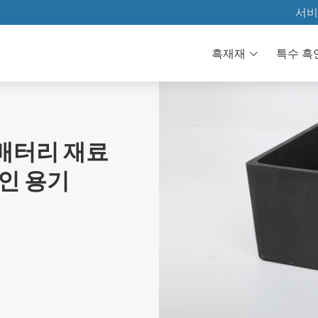
서비
자료 다운
흑재재
특수 흑
기술
FAQ
튬 배터리 재료
인 용기