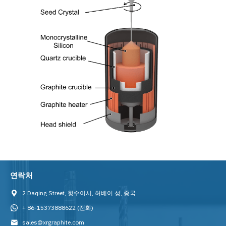
연락처
2 Daqing Street, 헝수이시, 허베이 성, 중국
+ 86-15373888622
(전화)
sales@xrgraphite.com