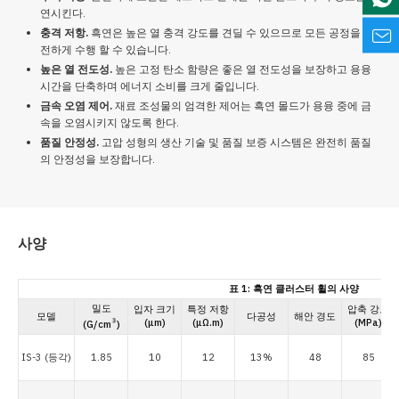
연시킨다.
충격 저항.
흑연은 높은 열 충격 강도를 견딜 수 있으므로 모든 공정을 안
전하게 수행 할 수 있습니다.
높은 열 전도성.
높은 고정 탄소 함량은 좋은 열 전도성을 보장하고 용융
시간을 단축하며 에너지 소비를 크게 줄입니다.
금속 오염 제어.
재료 조성물의 엄격한 제어는 흑연 몰드가 용융 중에 금
속을 오염시키지 않도록 한다.
품질 안정성.
고압 성형의 생산 기술 및 품질 보증 시스템은 완전히 품질
의 안정성을 보장합니다.
사양
표 1: 흑연 클러스터 휠의 사양
밀도
입자 크기
특정 저항
압축 강도
모델
다공성
해안 경도
(μm)
(μΩ.m)
(MPa)
3
(G/cm
)
IS-3 (등각)
1.85
10
12
13%
48
85