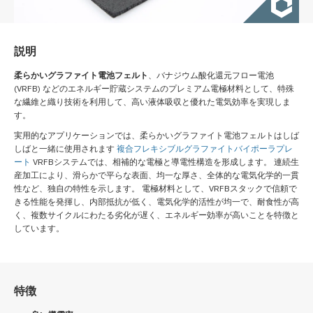
説明
柔らかいグラファイト電池フェルト
、バナジウム酸化還元フロー電池
(VRFB) などのエネルギー貯蔵システムのプレミアム電極材料として、特殊
な繊維と織り技術を利用して、高い液体吸収と優れた電気効率を実現しま
す。
実用的なアプリケーションでは、柔らかいグラファイト電池フェルトはしば
しばと一緒に使用されます
複合フレキシブルグラファイトバイポーラプレ
ート
VRFBシステムでは、相補的な電極と導電性構造を形成します。 連続生
産加工により、滑らかで平らな表面、均一な厚さ、全体的な電気化学的一貫
性など、独自の特性を示します。 電極材料として、VRFBスタックで信頼で
きる性能を発揮し、内部抵抗が低く、電気化学的活性が均一で、耐食性が高
く、複数サイクルにわたる劣化が遅く、エネルギー効率が高いことを特徴と
しています。
特徴