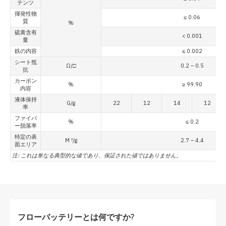
テンツ
揮発性物
≤ 0.06
質
%
硫黄含有
< 0.001
量
鉄の内容
≤ 0.002
シート抵
Ω/□
0.2 – 0.5
抗
カーボン
%
≥ 99.90
内容
液体保持
G/g
22
12
14
12
率
ファイバ
%
≤ 0.2
ー脱落率
特定の表
M ²/g
2.7 – 4.4
面エリア
注: これは単なる典型的な値であり、保証された値ではありません。
フローバッテリーとは何ですか?