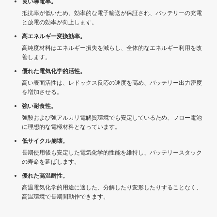
良い導電率。
抵抗率が低いため、効率的な電子輸送が保証され、バッテリーの充電
と放電の効率が向上します。
高エネルギー変換効率。
高純度材料はエネルギー損失を減らし、全体的なエネルギー利用を改
善します。
優れた電気化学的活性。
高い表面活性は、レドックス反応の速度を高め、バッテリー出力密度
を増加させる。
強い耐食性。
強酸および強アルカリ電解質環境でも安定しているため、フロー電池
に理想的な電極材料となっています。
低サイクル崩壊。
長期使用後も安定した電気化学的性能を維持し、バッテリースタック
の寿命を延ばします。
優れた高温耐性。
高温電気化学的用途に適した、分解したり変形したりすることなく、
高温環境で長期間動作できます。