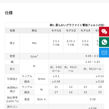
仕様
表1: 柔らかいグラファイト電池フェルトの仕様
名前
単位
モデル1
モデル2
モデル3
モデル4
2.5 ±
4.35 ±
5.0 ±
5.5 ±
厚さ
Mm
7.5%
7.5%
7.5%
7.5%
密度
0.08 – 0.11
3
G/cm
幅
1.42 – 1.45
M
約。190/
約。90/ロ
長さ
約。85/ロール
ロール
ール
ラジアル
≥ 0.1
≥ 0.15
引張強さ
N/mm
横糸
≥ 0.08
≥ 0.18
ラジアル
11
12
15
18
休憩時の
%
伸び
横糸
17
14
22
19
熱伝導率
垂直
W/m ·k
0.28
(1400 °C)
灰のコン
≤ 0.04