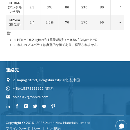
M106D
(アンチモ
2.3
3%
80
230
80
4
ン含浸)
M254A
2.4
2.5%
70
170
65
–
(銅含浸)
注:
2
K
1 MPa = 10.2 kgf/cm
; 1重量/容積.k = 0.86
Cal/cm.h.°C
これらのプロパティは典型的な値であり、保証されません。
連絡先
2 Daqing Street, Hengshui City,河北省,中国
+ 86-15373888622
(電話)
sales@xrgraphite.com
Copyright © 2010-
2026
Xuran New Materials Limited
プライバシーポリシー
利用規約