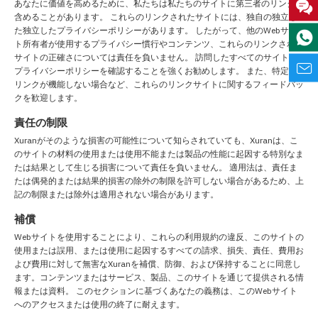
あなたに価値を高めるために、私たちは私たちのサイトに第三者のリンクを
含めることがあります。 これらのリンクされたサイトには、独自の独立し
た独立したプライバシーポリシーがあります。 したがって、他のWebサイ
ト所有者が使用するプライバシー慣行やコンテンツ、これらのリンクされた
サイトの正確さについては責任を負いません。 訪問したすべてのサイトの
プライバシーポリシーを確認することを強くお勧めします。 また、特定の
リンクが機能しない場合など、これらのリンクサイトに関するフィードバッ
クを歓迎します。
責任の制限
Xuranがそのような損害の可能性について知らされていても、Xuranは、こ
のサイトの材料の使用または使用不能または製品の性能に起因する特別なま
たは結果として生じる損害について責任を負いません。 適用法は、責任ま
たは偶発的または結果的損害の除外の制限を許可しない場合があるため、上
記の制限または除外は適用されない場合があります。
補償
Webサイトを使用することにより、これらの利用規約の違反、このサイトの
使用または誤用、または使用に起因するすべての請求、損失、責任、費用お
よび費用に対して無害なXuranを補償、防御、および保持することに同意し
ます。コンテンツまたはサービス、製品、このサイトを通じて提供される情
報または資料。 このセクションに基づくあなたの義務は、このWebサイト
へのアクセスまたは使用の終了に耐えます。