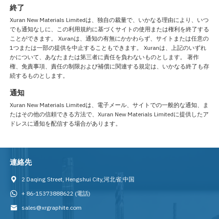
終了
Xuran New Materials Limitedは、独自の裁量で、いかなる理由により、いつ
でも通知なしに、この利用規約に基づくサイトの使用または権利を終了する
ことができます。 Xuranは、通知の有無にかかわらず、サイトまたは任意の
1つまたは一部の提供を中止することもできます。 Xuranは、上記のいずれ
かについて、あなたまたは第三者に責任を負わないものとします。 著作
権、免責事項、責任の制限および補償に関連する規定は、いかなる終了も存
続するものとします。
通知
Xuran New Materials Limitedは、電子メール、サイトでの一般的な通知、ま
たはその他の信頼できる方法で、Xuran New Materials Limitedに提供したア
ドレスに通知を配信する場合があります。
連絡先
2 Daqing Street, Hengshui City,河北省,中国
+ 86-15373888622
(電話)
sales@xrgraphite.com