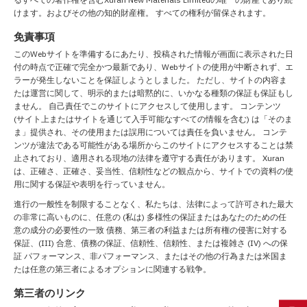
けます。およびその他の知的財産権。 すべての権利が留保されます。
免責事項
このWebサイトを準備するにあたり、投稿された情報が画面に表示された日
付の時点で正確で完全かつ最新であり、Webサイトの使用が中断されず、エ
ラーが発生しないことを保証しようとしました。 ただし、サイトの内容ま
たは運営に関して、明示的または暗黙的に、いかなる種類の保証も保証もし
ません。 自己責任でこのサイトにアクセスして使用します。 コンテンツ
(サイト上またはサイトを通じて入手可能なすべての情報を含む) は「そのま
ま」提供され、その使用または誤用については責任を負いません。 コンテ
ンツが違法である可能性がある場所からこのサイトにアクセスすることは禁
止されており、適用される現地の法律を遵守する責任があります。 Xuran
は、正確さ、正確さ、妥当性、信頼性などの観点から、サイトでの資料の使
用に関する保証や表明を行っていません。
進行の一般性を制限することなく、私たちは、法律によって許可された最大
の非常に高いものに、任意の (私は) 多様性の保証またはあなたのための任
意の成分の必要性の一致 債務、第三者の利益または所有権の侵害に対する
保証、(III) 合意、債務の保証、信頼性、信頼性、または複雑さ (IV) への保
証 パフォーマンス、非パフォーマンス、またはその他の行為または米国ま
たは任意の第三者によるオプションに関連する戦争。
第三者のリンク