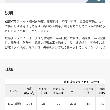
説明
成形グラファイト
機械的強度、耐摩耗性、密度、硬度、電気伝導率におい
て優れた性能を備えており、樹脂や金属を含浸させることでこれらの性能を
さらに向上させることができます。
成形グラファイトは、優れた導電性、高温抵抗、耐食性、高純度、自己潤滑
性、耐熱性、耐熱性、簡単な精密加工を備えており、連続鋳造、硬合金およ
び電子ダイ焼結、電気火花、機械の分野で広く使用されていますシールなど
仕様
表1: 成形グラファイトの仕様
密度
粒子サイ
特定の抵
ショア硬
圧縮強さ
モデル
多孔
ズ
(μm)
抗
(μΩ.m)
度
(MPa)
3
(G/cm
)
MD-1 (成形)
1.78
25
12
20%
48
80