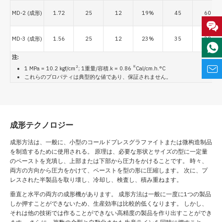
MD-2 (成形)
1.72
25
12
19%
45
60
MD-3 (成形)
1.56
25
12
23%
35
38
注:
2
K
1 MPa = 10.2 kgf/cm
; 1重量/容積.k = 0.86
Cal/cm.h.°C
これらのプロパティは典型的な値であり、保証されません。
成形テクノロジー
成形方法は、一般に、小型のコールドプレスグラファイトまたは微构造制品
を制造するために使用される。 原理は、必要な形状とサイズの型に一定量
のペーストを充填し、上部または下部から圧力をかけることです。 時々、
両方の方向から圧力をかけて、ペーストを型の形に圧縮します。 次に、プ
レスされた半製品を取り壊し、冷却し、検査し、積み重ねます。
垂直と水平の両方の成形機があります。 成形方法は一般に一度に1つの製品
しか押すことができないため、生産効率は比較的低くなります。 しかし、
それは他の技術では作ることができない高精度の製品を作り出すことができ