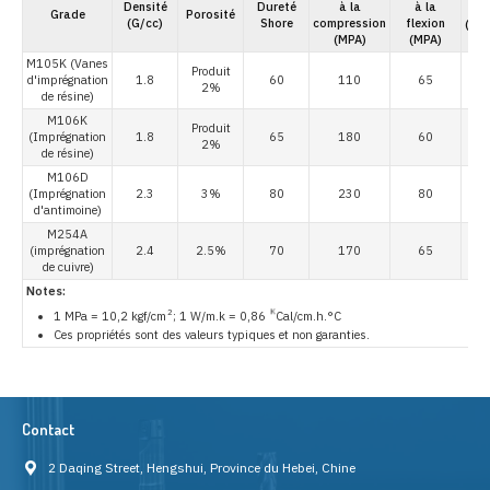
Densité
Dureté
à la
à la
Grade
Porosité
(G/cc)
Shore
compression
flexion
(×1
(MPA)
(MPA)
M105K (Vanes
Produit
d'imprégnation
1.8
60
110
65
2%
de résine)
M106K
Produit
(Imprégnation
1.8
65
180
60
2%
de résine)
M106D
(Imprégnation
2.3
3%
80
230
80
d'antimoine)
M254A
(imprégnation
2.4
2.5%
70
170
65
de cuivre)
Notes:
2
K
1 MPa = 10,2 kgf/cm
; 1 W/m.k = 0,86
Cal/cm.h.°C
Ces propriétés sont des valeurs typiques et non garanties.
Contact
2 Daqing Street, Hengshui, Province du Hebei, Chine