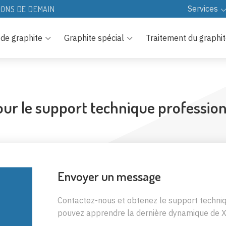
Services
IONS DE DEMAIN
Ressources
 de graphite
Graphite spécial
Traitement du graphi
Télécharger
Technologie
FAQ
r le support technique professionn
Envoyer un message
Contactez-nous et obtenez le support techniqu
pouvez apprendre la dernière dynamique de X