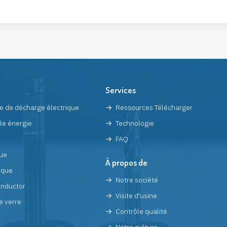
Services
e de décharge électrique
Ressources Télécharger
le énergie
Technologie
FAQ
ue
À propos de
ique
Notre société
nductor
Visite d'usine
e verre
Contrôle qualité