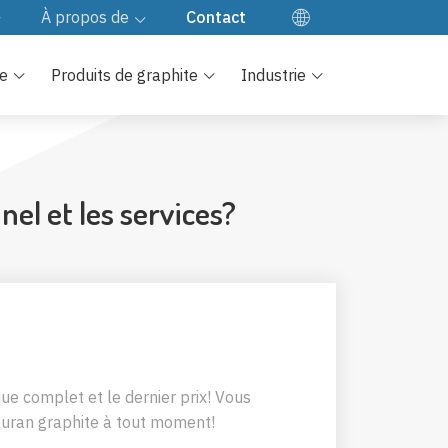
À propos de
Contact
EN
Notre société
te
Produits de graphite
Industrie
ES
Visite d'usine
DE
JA
Contrôle qualité
KO
Notre culture
el et les services?
e complet et le dernier prix! Vous
uran graphite à tout moment!