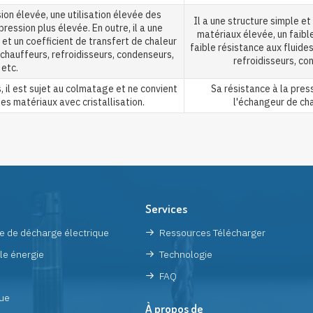
ion élevée, une utilisation élevée des
Il a une structure simple et 
ression plus élevée. En outre, il a une
matériaux élevée, un faibl
et un coefficient de transfert de chaleur
faible résistance aux fluides
échauffeurs, refroidisseurs, condenseurs,
refroidisseurs, co
etc.
s, il est sujet au colmatage et ne convient
Sa résistance à la press
es matériaux avec cristallisation.
l'échangeur de cha
Services
e de décharge électrique
Ressources Télécharger
le énergie
Technologie
FAQ
ue
À propos de