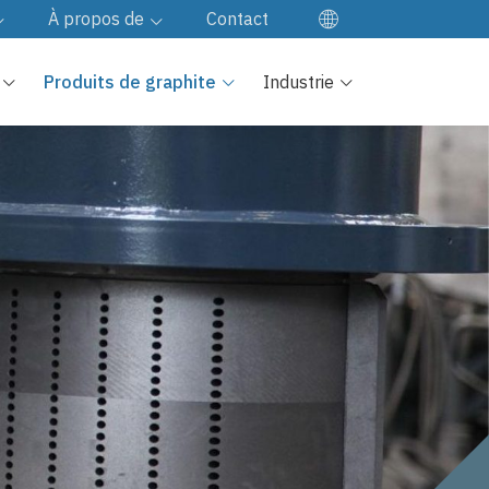
À propos de
Contact
EN
Notre société
Produits de graphite
Industrie
ES
Visite d'usine
DE
JA
Contrôle qualité
KO
Notre culture