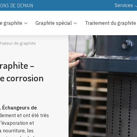
Services
IONS DE DEMAIN
Ressources
e graphite
Graphite spécial
Traitement du graphite
Télécharger
Technologie
haleur de graphite
FAQ
raphite –
e corrosion
,
Échangeurs de
ement et ont été très
l'évaporation et
 nourriture, les