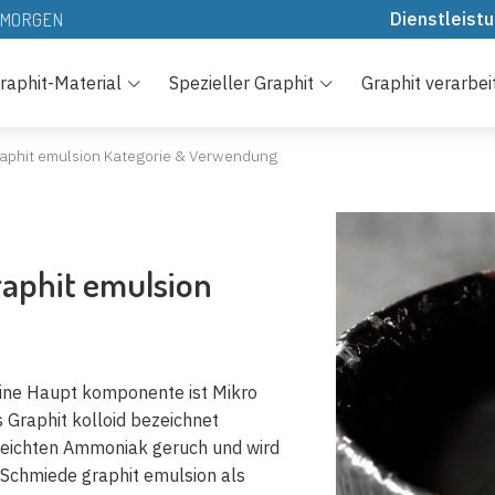
Dienstleist
N MORGEN
Herunter la
raphit-Material
Spezieller Graphit
Graphit verarbei
Ressourcen
Technologi
aphit emulsion Kategorie & Verwendung
FAQs
raphit emulsion
eine Haupt komponente ist Mikro
 Graphit kolloid bezeichnet
 leichten Ammoniak geruch und wird
l Schmiede graphit emulsion als