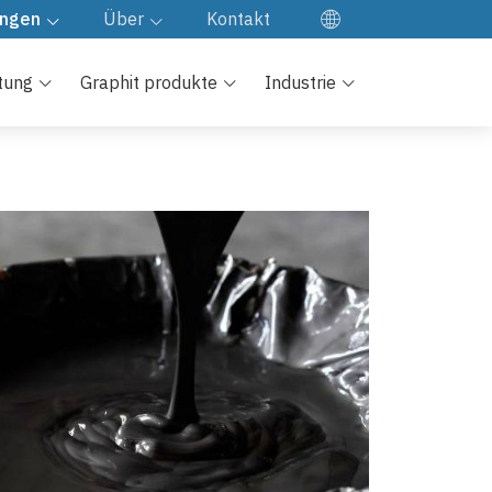
ungen
Über
Kontakt
EN
den von
Unsere Firma
tung
Graphit produkte
Industrie
ES
Fabrik besuch
FR
e
JA
Qualitäts kontrolle
KO
Unsere Kultur