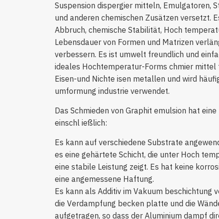
Suspension dispergier mitteln, Emulgatoren, St
und anderen chemischen Zusätzen versetzt. Es 
Abbruch, chemische Stabilität, Hoch temperat
Lebensdauer von Formen und Matrizen verlänge
verbessern. Es ist umwelt freundlich und einfa
ideales Hochtemperatur-Forms chmier mittel f
Eisen-und Nichte isen metallen und wird häufi
umformung industrie verwendet.
Das Schmieden von Graphit emulsion hat eine
einschl ießlich:
Es kann auf verschiedene Substrate angewen
es eine gehärtete Schicht, die unter Hoch t
eine stabile Leistung zeigt. Es hat keine korro
eine angemessene Haftung.
Es kann als Additiv im Vakuum beschichtung v
die Verdampfung becken platte und die Wänd
aufgetragen, so dass der Aluminium dampf dire